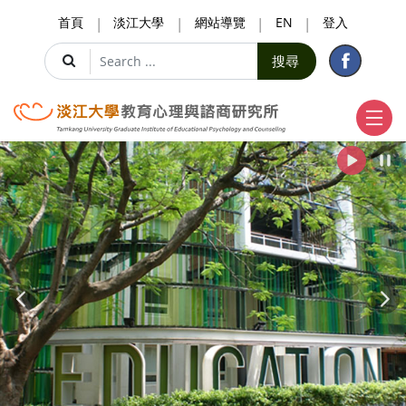
跳到主要內容
首頁
淡江大學
網站導覽
EN
登入
搜尋
Previous
Ne